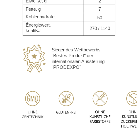
Eiweiße, g
2
Fette, g
7
Kohlenhydrate,
50
g
Energiewert,
270 / 1140
kcal/KJ
Sieger des Wettbewerbs
"Bestes Produkt" der
internationalen Ausstellung
"PRODEXPO"